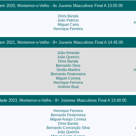
m 2020, Montemor-o-Velho - 4x Juvenis Masculinos Final A 13:05:00
Dinis Barata
João Patrício
A
Miguel Caria
Henrique Ferreira
m 2021, Montemor-o-Velho - 8+ Juvenis Masculinos Final A 14:45:00
João Almeida
João Queirós
Dinis Barata
Bernardo Silva
Simão Martins
A
Bernardo Pederneira
Miguel Correia
Henrique Ferreira
António Bual
ade 2023, Montemor-o-Velho - 8+ Júniores Masculinos Final A 13:40:00
Henrique Ferreira
Bernardo Pederneira
Miguel Araújo Correia
Dinis Barata
Bernardo Conceição Silva
João Queirós