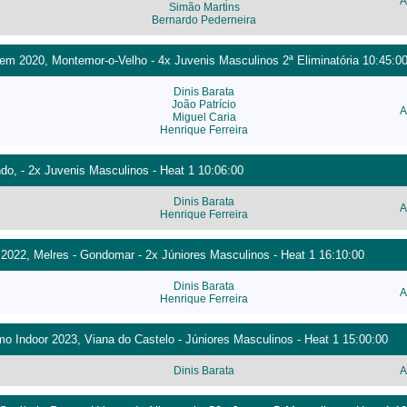
A
Simão Martins
Bernardo Pederneira
m 2020, Montemor-o-Velho - 4x Juvenis Masculinos 2ª Eliminatória 10:45:0
Dinis Barata
João Patrício
A
Miguel Caria
Henrique Ferreira
o, - 2x Juvenis Masculinos - Heat 1 10:06:00
Dinis Barata
A
Henrique Ferreira
022, Melres - Gondomar - 2x Júniores Masculinos - Heat 1 16:10:00
Dinis Barata
A
Henrique Ferreira
 Indoor 2023, Viana do Castelo - Júniores Masculinos - Heat 1 15:00:00
Dinis Barata
A