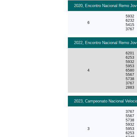
2020, Encontro Nacional Remo Jove
5932
6232
6
5415
3767
2022, Encontro Nacional Remo Jove
6201
6253
5932
5953
4
6580
5567
5738
3767
2883
2023, Campeonato Nacional Velocid
3767
5567
5738
5932
3
5953
6253