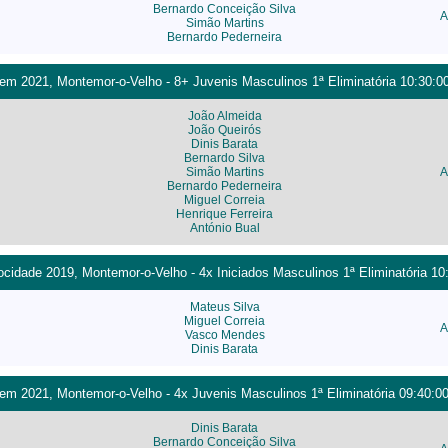
Bernardo Conceição Silva
A
Simão Martins
Bernardo Pederneira
m 2021, Montemor-o-Velho - 8+ Juvenis Masculinos 1ª Eliminatória 10:30:0
João Almeida
João Queirós
Dinis Barata
Bernardo Silva
Simão Martins
A
Bernardo Pederneira
Miguel Correia
Henrique Ferreira
António Bual
cidade 2019, Montemor-o-Velho - 4x Iniciados Masculinos 1ª Eliminatória 10
Mateus Silva
Miguel Correia
A
Vasco Mendes
Dinis Barata
m 2021, Montemor-o-Velho - 4x Juvenis Masculinos 1ª Eliminatória 09:40:0
Dinis Barata
Bernardo Conceição Silva