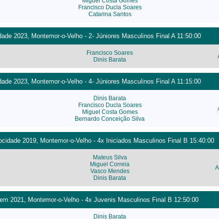
Miguel Costa Gomes
Francisco Ducla Soares
Catarina Santos
ade 2023, Montemor-o-Velho - 2- Júniores Masculinos Final A 11:50:00
Francisco Soares
Dinis Barata
ade 2023, Montemor-o-Velho - 4- Júniores Masculinos Final A 11:15:00
Dinis Barata
Francisco Ducla Soares
Miguel Costa Gomes
Bernardo Conceição Silva
cidade 2019, Montemor-o-Velho - 4x Iniciados Masculinos Final B 15:40:00
Mateus Silva
Miguel Correia
A
Vasco Mendes
Dinis Barata
m 2021, Montemor-o-Velho - 4x Juvenis Masculinos Final B 12:50:00
Dinis Barata