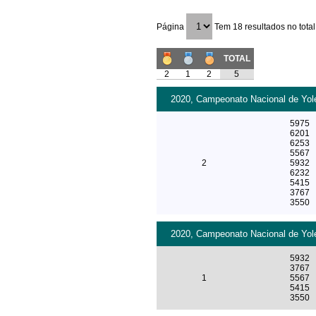
Página
Tem 18 resultados no total
TOTAL
2
1
2
5
2020, Campeonato Nacional de Yole
5975
6201
6253
5567
2
5932
6232
5415
3767
3550
2020, Campeonato Nacional de Yole
5932
3767
1
5567
5415
3550