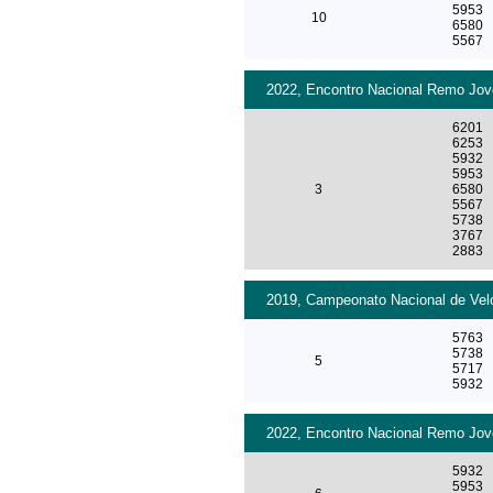
5953
10
6580
5567
2022, Encontro Nacional Remo Jove
6201
6253
5932
5953
3
6580
5567
5738
3767
2883
2019, Campeonato Nacional de Velo
5763
5738
5
5717
5932
2022, Encontro Nacional Remo Jove
5932
5953