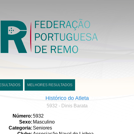
ESULTADOS
MELHORES RESULTADOS
Histórico do Atleta
5932 - Dinis Barata
Número:
5932
Sexo:
Masculino
Categoria:
Seniores
Clube:
Associação Naval de Lisboa