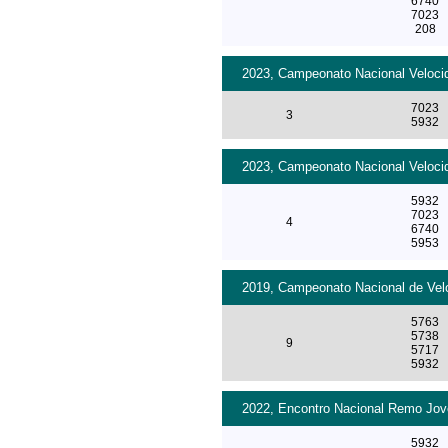
6740
7023
208
2023, Campeonato Nacional Velocid
7023
3
5932
2023, Campeonato Nacional Velocid
5932
7023
4
6740
5953
2019, Campeonato Nacional de Velo
5763
5738
9
5717
5932
2022, Encontro Nacional Remo Jove
5932