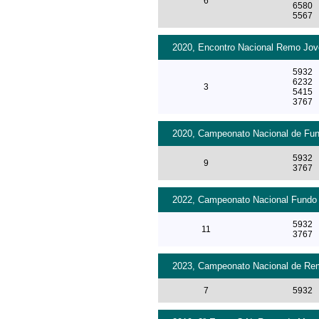
6
6580
5567
2020, Encontro Nacional Remo Jove
5932
6232
3
5415
3767
2020, Campeonato Nacional de Fund
5932
9
3767
2022, Campeonato Nacional Fundo 2
5932
11
3767
2023, Campeonato Nacional de Remo
7
5932