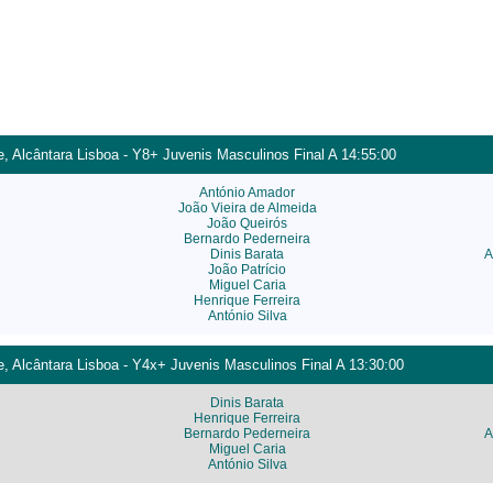
, Alcântara Lisboa - Y8+ Juvenis Masculinos Final A 14:55:00
António Amador
João Vieira de Almeida
João Queirós
Bernardo Pederneira
Dinis Barata
A
João Patrício
Miguel Caria
Henrique Ferreira
António Silva
, Alcântara Lisboa - Y4x+ Juvenis Masculinos Final A 13:30:00
Dinis Barata
Henrique Ferreira
Bernardo Pederneira
A
Miguel Caria
António Silva