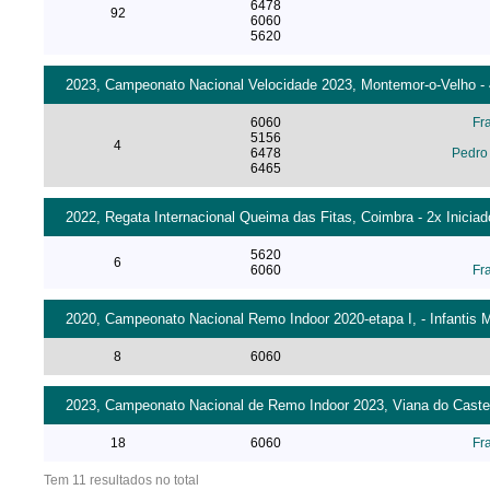
6478
92
6060
5620
2023, Campeonato Nacional Velocidade 2023, Montemor-o-Velho - 4
6060
Fr
5156
4
6478
Pedro 
6465
2022, Regata Internacional Queima das Fitas, Coimbra - 2x Inicia
5620
6
6060
Fr
2020, Campeonato Nacional Remo Indoor 2020-etapa I, - Infantis 
8
6060
2023, Campeonato Nacional de Remo Indoor 2023, Viana do Castelo
18
6060
Fr
Tem 11 resultados no total