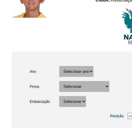
Ano
Prova
Embarcação
Posição