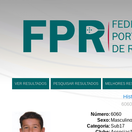
VER RESULTADOS
PESQUISAR RESULTADOS
MELHORES RE
His
6060
Número:
6060
Sexo:
Masculin
Categoria:
Sub17
Clube:
Associaçã