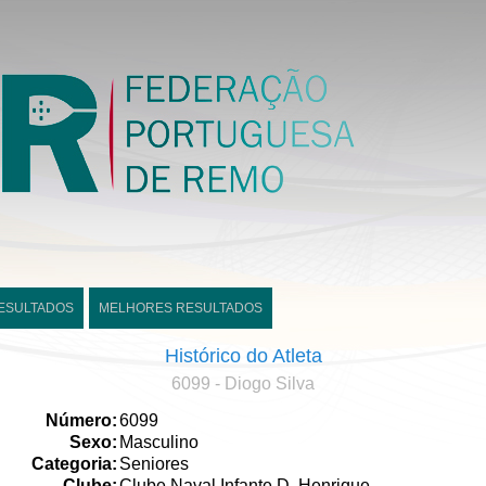
ESULTADOS
MELHORES RESULTADOS
Histórico do Atleta
6099 - Diogo Silva
Número:
6099
Sexo:
Masculino
Categoria:
Seniores
Clube:
Clube Naval Infante D. Henrique