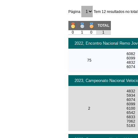
Página
Tem 12 resultados no total
TOTAL
0
1
0
1
2022, Encontro Nacional Remo Jove
6082
6099
75
4832
6074
2023, Campeonato Nacional Velocid
4832
5934
6074
6099
2
6100
6542
6833
7062
5183