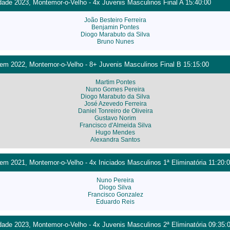
ade 2023, Montemor-o-Velho - 4x Juvenis Masculinos Final A 15:40:00
João Besteiro Ferreira
Benjamin Pontes
Diogo Marabuto da Silva
Bruno Nunes
m 2022, Montemor-o-Velho - 8+ Juvenis Masculinos Final B 15:15:00
Martim Pontes
Nuno Gomes Pereira
Diogo Marabuto da Silva
José Azevedo Ferreira
Daniel Tonreiro de Oliveira
Gustavo Norim
Francisco d'Almeida Silva
Hugo Mendes
Alexandra Santos
m 2021, Montemor-o-Velho - 4x Iniciados Masculinos 1ª Eliminatória 11:20:
Nuno Pereira
Diogo Silva
Francisco Gonzalez
Eduardo Reis
ade 2023, Montemor-o-Velho - 4x Juvenis Masculinos 2ª Eliminatória 09:35: