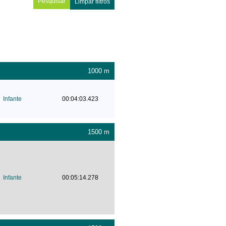
Limpar filtros
1000 m
Infante
00:04:03.423
1500 m
Infante
00:05:14.278