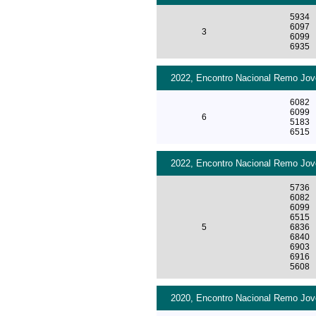
5934
6097
3
6099
6935
2022, Encontro Nacional Remo Jove
6082
6099
6
5183
6515
2022, Encontro Nacional Remo Jove
5736
6082
6099
6515
5
6836
6840
6903
6916
5608
2020, Encontro Nacional Remo Jove