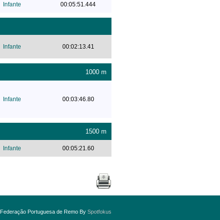
Infante
00:05:51.444
Infante
00:02:13.41
1000 m
Infante
00:03:46.80
1500 m
Infante
00:05:21.60
6 Federação Portuguesa de Remo By
Spotfokus