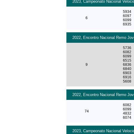
2023, Campeonato Nacional Velocid
5934
6097
6
6099
6935
2022, Encontro Nacional Remo Jove
5736
6082
6099
6515
9
6836
6840
6903
6916
5608
2022, Encontro Nacional Remo Jove
6082
6099
74
4832
6074
2023, Campeonato Nacional Velocid