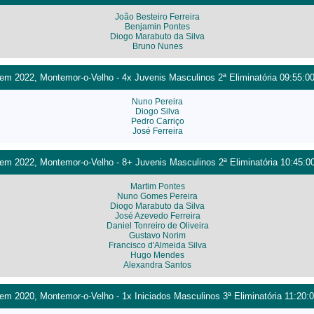
João Besteiro Ferreira
Benjamin Pontes
Diogo Marabuto da Silva
Bruno Nunes
m 2022, Montemor-o-Velho - 4x Juvenis Masculinos 2ª Eliminatória 09:55:0
Nuno Pereira
Diogo Silva
Pedro Carriço
José Ferreira
m 2022, Montemor-o-Velho - 8+ Juvenis Masculinos 2ª Eliminatória 10:45:0
Martim Pontes
Nuno Gomes Pereira
Diogo Marabuto da Silva
José Azevedo Ferreira
Daniel Tonreiro de Oliveira
Gustavo Norim
Francisco d'Almeida Silva
Hugo Mendes
Alexandra Santos
m 2020, Montemor-o-Velho - 1x Iniciados Masculinos 3ª Eliminatória 11:20: