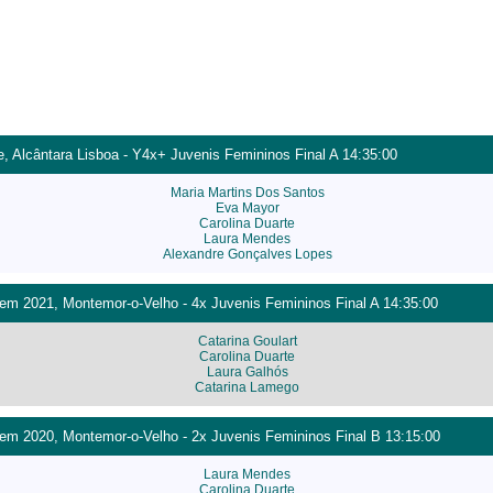
, Alcântara Lisboa - Y4x+ Juvenis Femininos Final A 14:35:00
Maria Martins Dos Santos
Eva Mayor
Carolina Duarte
Laura Mendes
Alexandre Gonçalves Lopes
m 2021, Montemor-o-Velho - 4x Juvenis Femininos Final A 14:35:00
Catarina Goulart
Carolina Duarte
Laura Galhós
Catarina Lamego
m 2020, Montemor-o-Velho - 2x Juvenis Femininos Final B 13:15:00
Laura Mendes
Carolina Duarte