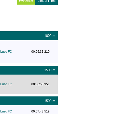
Limpar filtros
1000 m
Luso FC
00:05:31.210
1500 m
Luso FC
00:06:58.951
1500 m
Luso FC
00:07:43.519