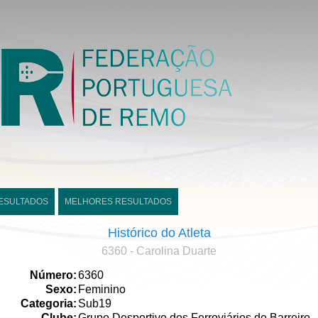
ESULTADOS
MELHORES RESULTADOS
Histórico do Atleta
6360 - Carolina Duarte
Número:
6360
Sexo:
Feminino
Categoria:
Sub19
Clube:
Grupo Desportivo dos Ferroviários do Barreiro