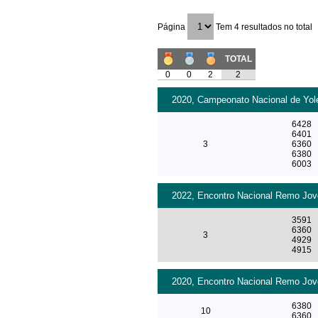
Página
Tem 4 resultados no total
TOTAL
0
0
2
2
2020, Campeonato Nacional de Yole
6428
6401
3
6360
6380
6003
2022, Encontro Nacional Remo Jove
3591
6360
3
4929
4915
2020, Encontro Nacional Remo Jove
6380
10
6360