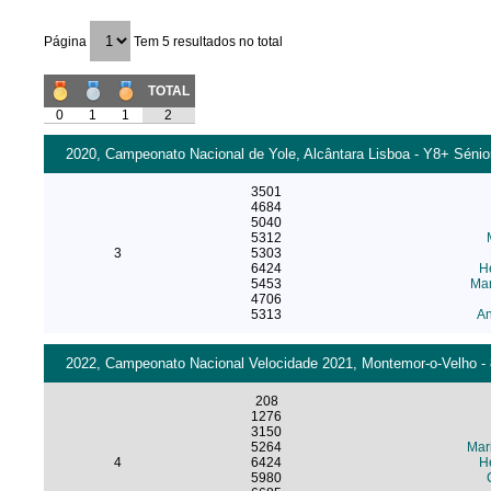
Página
Tem 5 resultados no total
TOTAL
0
1
1
2
2020, Campeonato Nacional de Yole, Alcântara Lisboa - Y8+ Sénio
3501
4684
5040
5312
3
5303
6424
He
5453
Mar
4706
5313
An
2022, Campeonato Nacional Velocidade 2021, Montemor-o-Velho - 
208
1276
3150
5264
Mar
4
6424
He
5980