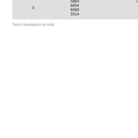
5883
6654
3
6560
5514
Tem 6 resultados no total