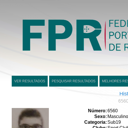
VER RESULTADOS
PESQUISAR RESULTADOS
MELHORES RE
His
6560
Número:
6560
Sexo:
Masculin
Categoria:
Sub19
Clube:
Sport Clu