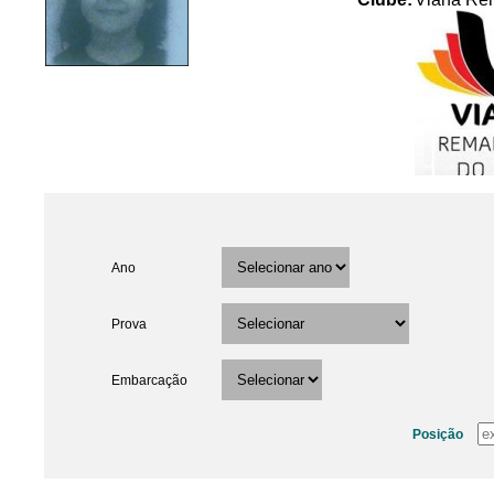
Ano
Prova
Embarcação
Posição