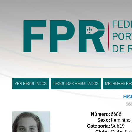
VER RESULTADOS
PESQUISAR RESULTADOS
MELHORES RE
His
668
Número:
6686
Sexo:
Feminino
Categoria:
Sub19
Clube:
Clube Flu