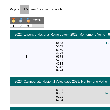
Página
Tem 7 resultados no total
TOTAL
1
0
0
1
2022, Encontro Nacional Remo Jovem 2022, Montemor-o-Velho - 8+
5633
Lu
5643
5360
4799
1
6678
5201
4214
5842
6794
2023, Campeonato Nacional Velocidade 2023, Montemor-o-Velho - 
6121
6507
Tia
5
6161
6794