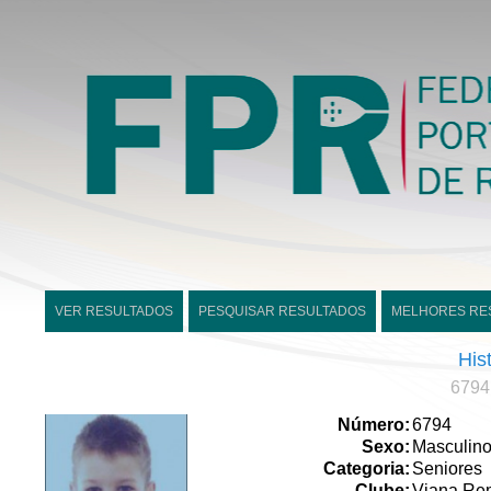
VER RESULTADOS
PESQUISAR RESULTADOS
MELHORES RE
His
6794
Número:
6794
Sexo:
Masculin
Categoria:
Seniores
Clube:
Viana Re