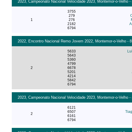
2023, Campeonato Nacional Velocidade 2023, Montemor-o-Velho - 4
3755
279
C
1
276
2182
A
6794
2022, Encontro Nacional Remo Jovem 2022, Montemor-o-Velho - 8+
5633
Lu
5643
5360
4799
2
6678
5201
4214
5842
6794
2023, Campeonato Nacional Velocidade 2023, Montemor-o-Velho - 4
6121
6507
Tia
2
6161
6794