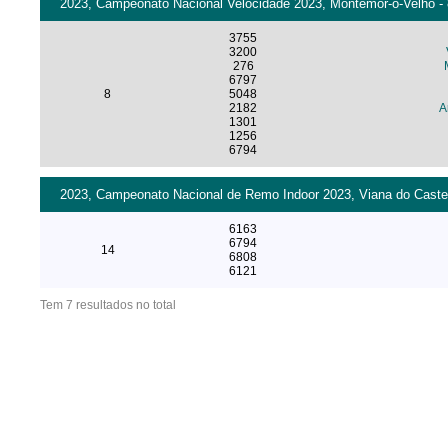
2023, Campeonato Nacional Velocidade 2023, Montemor-o-Velho - 8
3755
3200
276
6797
8
5048
2182
A
1301
1256
6794
2023, Campeonato Nacional de Remo Indoor 2023, Viana do Castel
6163
6794
14
6808
6121
Tem 7 resultados no total