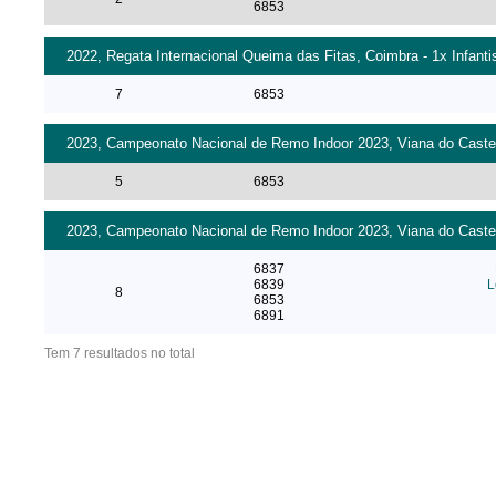
6853
2022, Regata Internacional Queima das Fitas, Coimbra - 1x Infanti
7
6853
2023, Campeonato Nacional de Remo Indoor 2023, Viana do Castelo
5
6853
2023, Campeonato Nacional de Remo Indoor 2023, Viana do Castelo
6837
6839
L
8
6853
6891
Tem 7 resultados no total