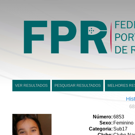
VER RESULTADOS
PESQUISAR RESULTADOS
MELHORES RE
His
68
Número:
6853
Sexo:
Feminino
Categoria:
Sub17
Clube:
Clube Nav