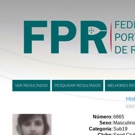
VER RESULTADOS
PESQUISAR RESULTADOS
MELHORES RE
His
686
Número:
6865
Sexo:
Masculin
Categoria:
Sub19
Clube:
Sport Clu