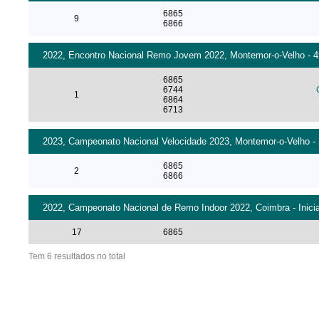
6865
9
6866
2022, Encontro Nacional Remo Jovem 2022, Montemor-o-Velho - 4x 
6865
6744
1
6864
6713
2023, Campeonato Nacional Velocidade 2023, Montemor-o-Velho - 2
6865
2
6866
2022, Campeonato Nacional de Remo Indoor 2022, Coimbra - Inici
17
6865
Tem 6 resultados no total