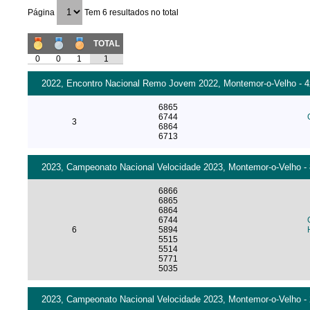
Página
Tem 6 resultados no total
TOTAL
0
0
1
1
2022, Encontro Nacional Remo Jovem 2022, Montemor-o-Velho - 4x
6865
6744
3
6864
6713
2023, Campeonato Nacional Velocidade 2023, Montemor-o-Velho - 
6866
6865
6864
6744
6
5894
5515
5514
5771
5035
2023, Campeonato Nacional Velocidade 2023, Montemor-o-Velho - 