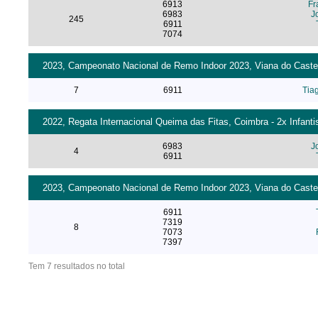
6913
Fr
6983
J
245
6911
7074
2023, Campeonato Nacional de Remo Indoor 2023, Viana do Castelo
7
6911
Tia
2022, Regata Internacional Queima das Fitas, Coimbra - 2x Infanti
6983
J
4
6911
2023, Campeonato Nacional de Remo Indoor 2023, Viana do Castelo
6911
7319
8
7073
7397
Tem 7 resultados no total