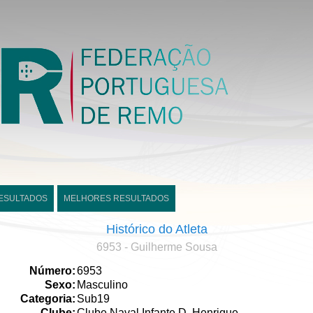
ESULTADOS
MELHORES RESULTADOS
Histórico do Atleta
6953 - Guilherme Sousa
Número:
6953
Sexo:
Masculino
Categoria:
Sub19
Clube:
Clube Naval Infante D. Henrique