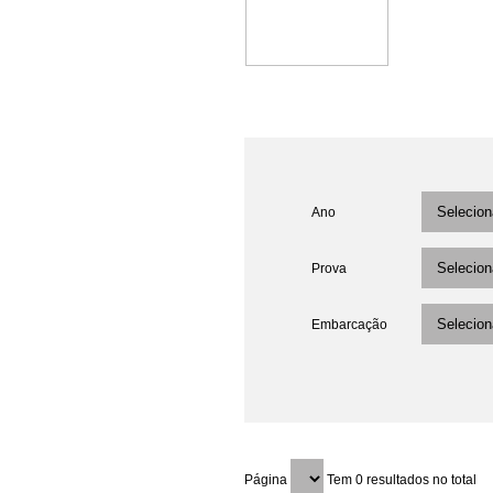
Ano
Prova
Embarcação
Página
Tem 0 resultados no total