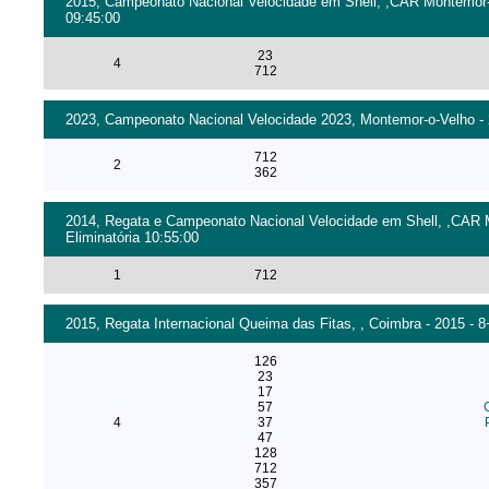
2015, Campeonato Nacional Velocidade em Shell, ,CAR Montemor-o-
09:45:00
23
4
712
2023, Campeonato Nacional Velocidade 2023, Montemor-o-Velho - 2
712
2
362
2014, Regata e Campeonato Nacional Velocidade em Shell, ,CAR M
Eliminatória 10:55:00
1
712
2015, Regata Internacional Queima das Fitas, , Coimbra - 2015 - 
126
23
17
57
4
37
47
128
712
357