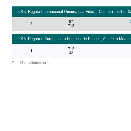
2015, Regata Internacional Queima das Fitas, , Coimbra - 2015 - 
57
2
712
2015, Regata e Campeonato Nacional de Fundo, , Albufeira Maran
712
1
32
Tem 15 resultados no total