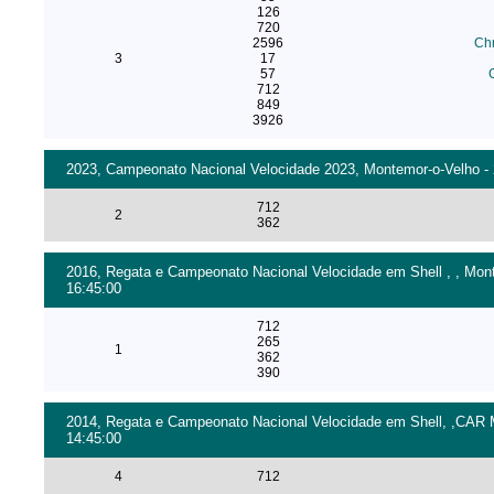
126
720
2596
Chr
3
17
57
712
849
3926
2023, Campeonato Nacional Velocidade 2023, Montemor-o-Velho - 
712
2
362
2016, Regata e Campeonato Nacional Velocidade em Shell , , Mont
16:45:00
712
265
1
362
390
2014, Regata e Campeonato Nacional Velocidade em Shell, ,CAR M
14:45:00
4
712