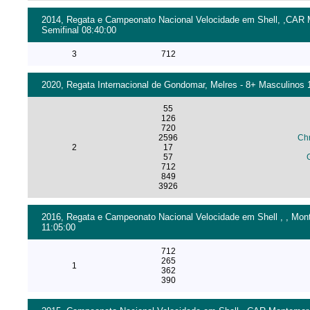
2014, Regata e Campeonato Nacional Velocidade em Shell, ,CAR M
Semifinal 08:40:00
3
712
2020, Regata Internacional de Gondomar, Melres - 8+ Masculinos 1
55
126
720
2596
Chr
2
17
57
712
849
3926
2016, Regata e Campeonato Nacional Velocidade em Shell , , Monte
11:05:00
712
265
1
362
390