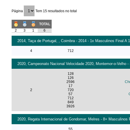
Página
Tem 15 resultados no total
TOTAL
2
3
1
6
2014, Taça de Portugal, , Coimbra - 2014 - 1x Masculinos Final A 
4
712
2020, Campeonato Nacional Velocidade 2020, Montemor-o-Velho - 
128
126
2596
Chr
17
2
720
57
712
849
3926
2020, Regata Internacional de Gondomar, Melres - 8+ Masculinos F
55