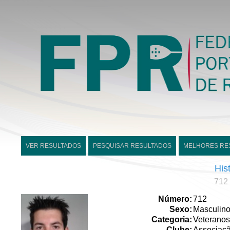
VER RESULTADOS
PESQUISAR RESULTADOS
MELHORES RE
His
712 
Número:
712
Sexo:
Masculin
Categoria:
Veteranos
Clube:
Associaç