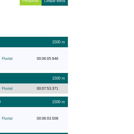
Limpar filtros
1500 m
Fluvial
00:06:05.946
1500 m
Fluvial
00:07:53.371
0
1500 m
Fluvial
00:06:03.508