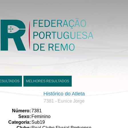
ESULTADOS
MELHORES RESULTADOS
Histórico do Atleta
7381 - Eunice Jorge
Número:
7381
Sexo:
Feminino
Categoria:
Sub19
Clube:
Real Clube Fluvial Portuense