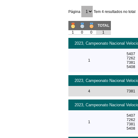
Página
Tem 4 resultados no total
TOTAL
1
0
0
1
2023, Campeonato Nacional Velocid
5407
7262
1
7381
5408
2023, Campeonato Nacional Velocid
4
7381
2023, Campeonato Nacional Velocid
5407
7262
1
7381
5408