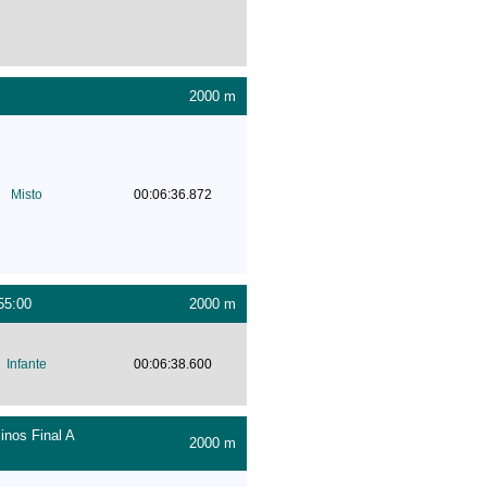
2000 m
Misto
00:06:36.872
55:00
2000 m
Infante
00:06:38.600
inos Final A
2000 m