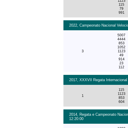
1123
115
79
991
2022, Campeonato Nacional Velocid
5007
4444
853
1052
3
1123
49
914
23
112
2017, XXXVII Regata Internacional
115
1123
1
853
604
2014, Regata e Campeonato Naciona
12:20:00