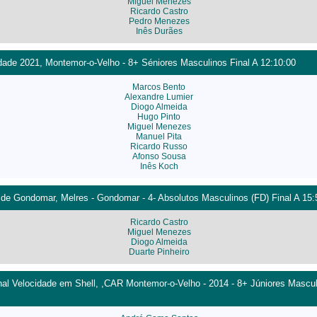
Miguel Menezes
Ricardo Castro
Pedro Menezes
Inês Durães
ade 2021, Montemor-o-Velho - 8+ Séniores Masculinos Final A 12:10:00
Marcos Bento
Alexandre Lumier
Diogo Almeida
Hugo Pinto
Miguel Menezes
Manuel Pita
Ricardo Russo
Afonso Sousa
Inês Koch
 de Gondomar, Melres - Gondomar - 4- Absolutos Masculinos (FD) Final A 15:
Ricardo Castro
Miguel Menezes
Diogo Almeida
Duarte Pinheiro
l Velocidade em Shell, ,CAR Montemor-o-Velho - 2014 - 8+ Júniores Mascul