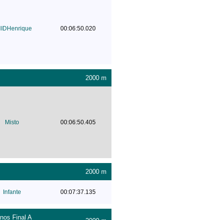
IDHenrique
00:06:50.020
2000 m
Misto
00:06:50.405
2000 m
Infante
00:07:37.135
nos Final A