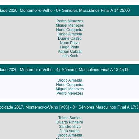
ade 2020, Montemor-o-Velho - 8+ Séniores Masculinos Final A 14:25:00
Pedro Menezes
Miguel Menezes
Nuno Cerqueira
Diogo Almeida
Duarte Castro
Nuno Paiva
Hugo Pinto
Adrian Cabral
Inês Koch
ade 2020, Montemor-o-Velho - 4x Séniores Masculinos Final A 13:45:00
Diogo Almeida
Nuno Cerqueira
Miguel Menezes
Pedro Menezes
cidade 2017, Montemor-o-Velho [V03] - 8+ Séniores Masculinos Final A 17:3
Telmo Santos
Duarte Pinheiro
Sandro Silva
João Varela
Diogo Almeida