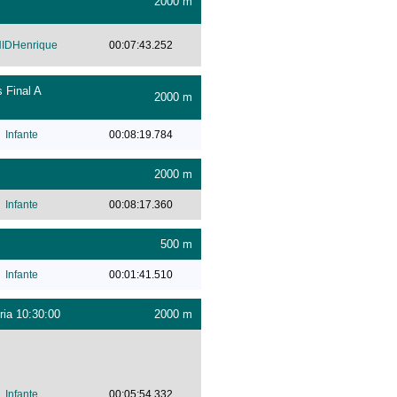
2000 m
IDHenrique
00:07:43.252
 Final A
2000 m
Infante
00:08:19.784
2000 m
Infante
00:08:17.360
500 m
Infante
00:01:41.510
ria 10:30:00
2000 m
Infante
00:05:54.332