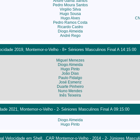
André Gama Santos
Pedro Moura Santos
Virgilio Silva
Hugo Sousa
Hugo Alves
CN
Pedro Ramos Costa
Ricardo Castro
Diogo Almeida
André Rego
cidade 2019, Montemor-o-Velho - 8+ Séniores Masculinos Final A 14:15:00
Miguel Menezes
Diogo Almeida
Hugo Pinto
João Dias
Paulo Fidalgo
José Esmeriz
Duarte Pinheiro
Nuno Mendes
Inês Teixeira
ade 2021, Montemor-o-Velho - 2- Séniores Masculinos Final A 09:15:00
Diogo Almeida
Hugo Pinto
l Velocidade em Shell, ,CAR Montemor-o-Velho - 2014 - 2- Júniores Masculi