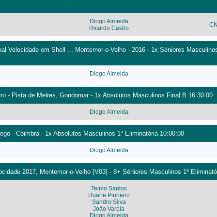
Diogo Almeida
CN
Ricardo Castro
l Velocidade em Shell , , Montemor-o-Velho - 2016 - 1x Séniores Masculinos
Diogo Almeida
ro - Pista de Melres, Gondomar - 1x Absolutos Masculinos Final B 16:30:00
Diogo Almeida
go - Coimbra - 1x Absolutos Masculinos 1ª Eliminatória 10:00:00
Diogo Almeida
cidade 2017, Montemor-o-Velho [V03] - 8+ Séniores Masculinos 1ª Eliminató
Telmo Santos
Duarte Pinheiro
Sandro Silva
João Varela
Diogo Almeida