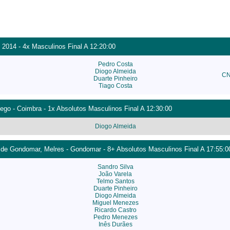
- 2014 - 4x Masculinos Final A 12:20:00
Pedro Costa
Diogo Almeida
CN
Duarte Pinheiro
Tiago Costa
ego - Coimbra - 1x Absolutos Masculinos Final A 12:30:00
Diogo Almeida
 de Gondomar, Melres - Gondomar - 8+ Absolutos Masculinos Final A 17:55:0
Sandro Silva
João Varela
Telmo Santos
Duarte Pinheiro
Diogo Almeida
Miguel Menezes
Ricardo Castro
Pedro Menezes
Inês Durães