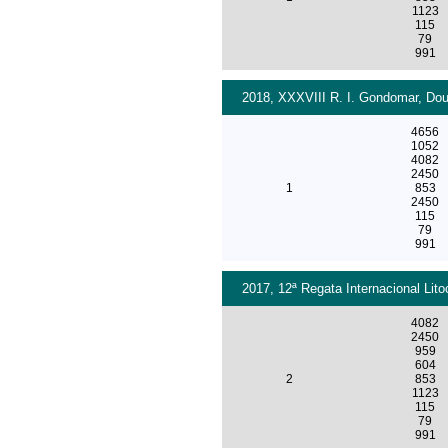
1123
115
79
991
2018, XXXVIII R. I. Gondomar, Dour
4656
1052
4082
2450
1
853
2450
115
79
991
2017, 12ª Regata Internacional Lit
4082
2450
959
604
2
853
1123
115
79
991