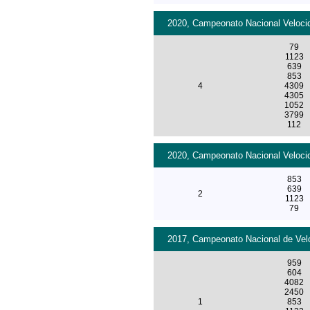
2020, Campeonato Nacional Velocid
79
1123
639
853
4
4309
4305
1052
3799
112
2020, Campeonato Nacional Velocid
853
639
2
1123
79
2017, Campeonato Nacional de Velo
959
604
4082
2450
1
853