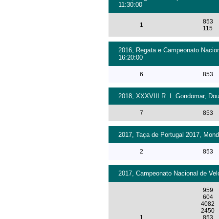
11:30:00
853
1
115
2016, Regata e Campeonato Naciona
16:20:00
6
853
2018, XXXVIII R. I. Gondomar, Dou
7
853
2017, Taça de Portugal 2017, Monde
2
853
2017, Campeonato Nacional de Velo
959
604
4082
2450
1
853