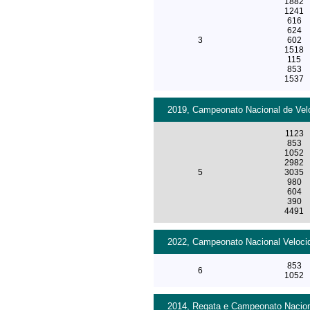
1882
1241
616
624
3
602
1518
115
853
1537
2019, Campeonato Nacional de Velo
1123
853
1052
2982
5
3035
980
604
390
4491
2022, Campeonato Nacional Velocid
853
6
1052
2014, Regata e Campeonato Naciona