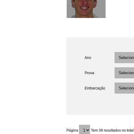
Ano
Prova
Embarcação
Página
Tem 39 resultados no total