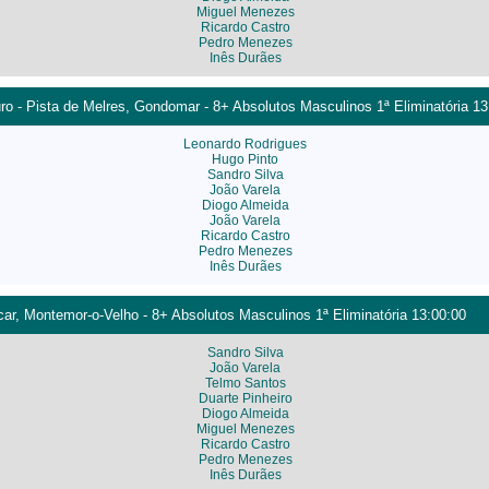
Miguel Menezes
Ricardo Castro
Pedro Menezes
Inês Durães
o - Pista de Melres, Gondomar - 8+ Absolutos Masculinos 1ª Eliminatória 13
Leonardo Rodrigues
Hugo Pinto
Sandro Silva
João Varela
Diogo Almeida
João Varela
Ricardo Castro
Pedro Menezes
Inês Durães
ocar, Montemor-o-Velho - 8+ Absolutos Masculinos 1ª Eliminatória 13:00:00
Sandro Silva
João Varela
Telmo Santos
Duarte Pinheiro
Diogo Almeida
Miguel Menezes
Ricardo Castro
Pedro Menezes
Inês Durães