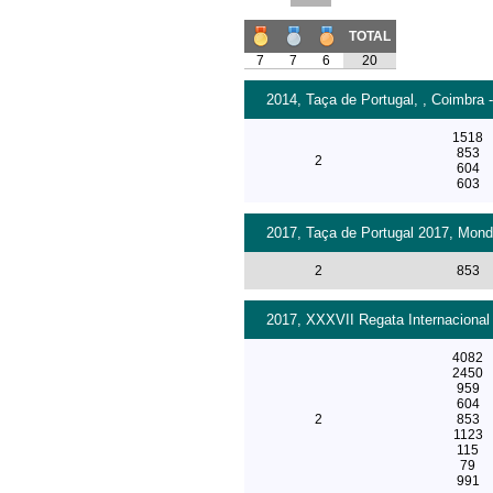
TOTAL
7
7
6
20
2014, Taça de Portugal, , Coimbra 
1518
853
2
604
603
2017, Taça de Portugal 2017, Mond
2
853
2017, XXXVII Regata Internacional
4082
2450
959
604
2
853
1123
115
79
991