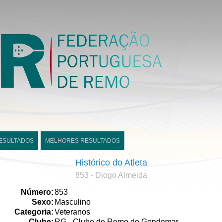
ESULTADOS
MELHORES RESULTADOS
Histórico do Atleta
853 - Diogo Almeida
Número:
853
Sexo:
Masculino
Categoria:
Veteranos
Clube:
RG - Clube de Remo de Gondomar