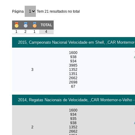
Página
Tem 21 resultados no total
TOTAL
1
2
1
4
2015, Campeonato Nacional Velocidade em Shell, ,CAR Montemor-o
1600
938
934
3985
3
1352
1351
2662
2698
67
2014, Regatas Nacionais de Velocidade, ,CAR Montemor-o-Velho - 
1600
934
935
938
2
1352
2662