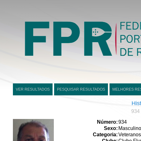
VER RESULTADOS
PESQUISAR RESULTADOS
MELHORES RE
His
934 
Número:
934
Sexo:
Masculin
Categoria:
Veteranos
Clube:
Clube Flu