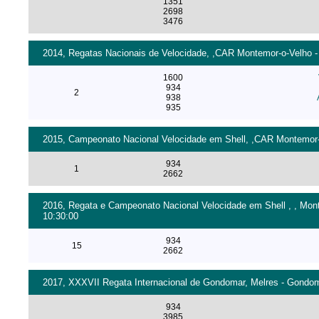
1351
2698
3476
2014, Regatas Nacionais de Velocidade, ,CAR Montemor-o-Velho - 
1600
934
2
938
935
2015, Campeonato Nacional Velocidade em Shell, ,CAR Montemor-o
934
1
2662
2016, Regata e Campeonato Nacional Velocidade em Shell , , Mont
10:30:00
934
15
2662
2017, XXXVII Regata Internacional de Gondomar, Melres - Gondoma
934
3985