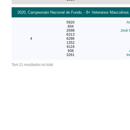
2020, Campeonato Nacional de Fundo, - 8+ Veteranos Masculinos
5920
A
934
2698
José 
6313
4
6286
1352
6116
938
3261
In
Tem 21 resultados no total