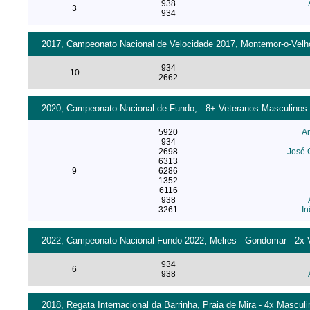
938
3
934
2017, Campeonato Nacional de Velocidade 2017, Montemor-o-Velho 
934
10
2662
2020, Campeonato Nacional de Fundo, - 8+ Veteranos Masculinos 
5920
A
934
2698
José 
6313
9
6286
1352
6116
938
3261
In
2022, Campeonato Nacional Fundo 2022, Melres - Gondomar - 2x V
934
6
938
2018, Regata Internacional da Barrinha, Praia de Mira - 4x Masculi