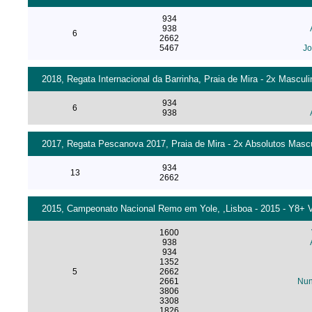
934
938
6
2662
5467
Jo
2018, Regata Internacional da Barrinha, Praia de Mira - 2x Masculi
934
6
938
2017, Regata Pescanova 2017, Praia de Mira - 2x Absolutos Mascu
934
13
2662
2015, Campeonato Nacional Remo em Yole, ,Lisboa - 2015 - Y8+ 
1600
938
934
1352
5
2662
2661
Nun
3806
3308
1826