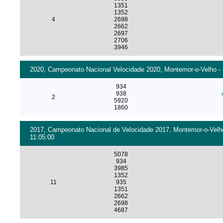
1351
1352
4
2698
2662
2697
2706
3946
2020, Campeonato Nacional Velocidade 2020, Montemor-o-Velho - 4
934
938
2
5920
1860
2017, Campeonato Nacional de Velocidade 2017, Montemor-o-Velho 
11:05:00
5078
934
3985
1352
11
935
1351
2662
2698
4687