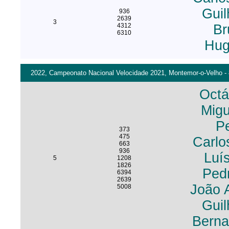
Guil
936
2639
3
4312
Br
6310
Hug
2022, Campeonato Nacional Velocidade 2021, Montemor-o-Velho - 
Octá
Migu
Pe
373
475
Carlo
663
936
Luí
5
1208
1826
Ped
6394
2639
João 
5008
Guil
Berna