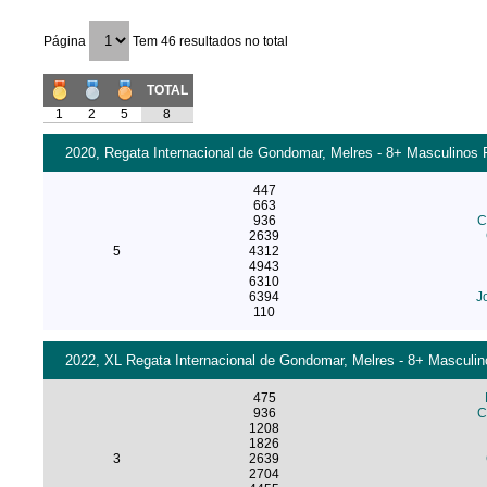
Página
Tem 46 resultados no total
TOTAL
1
2
5
8
2020, Regata Internacional de Gondomar, Melres - 8+ Masculinos F
447
663
936
C
2639
5
4312
4943
6310
6394
J
110
2022, XL Regata Internacional de Gondomar, Melres - 8+ Masculino
475
936
C
1208
1826
3
2639
2704