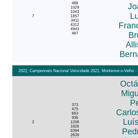
488
Jo
1029
1043
Lu
7
1857
3411
Fran
4312
4943
Br
487
All
Bern
2022, Campeonato Nacional Velocidade 2021, Montemor-o-Velho - 8
Octá
Migu
Pe
373
475
Carlo
663
936
Luí
2
1208
1826
Ped
6394
2639