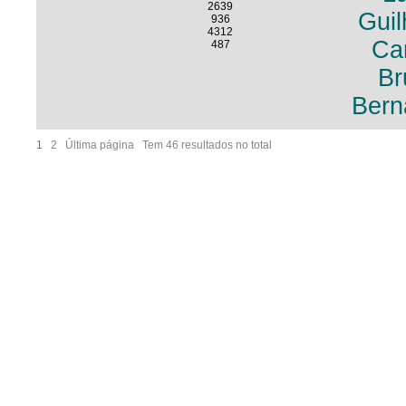
2639
Guil
936
4312
Ca
487
Br
Bern
1
2
Última página
Tem 46 resultados no total