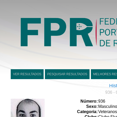
VER RESULTADOS
PESQUISAR RESULTADOS
MELHORES RE
His
936 -
Número:
936
Sexo:
Masculin
Categoria:
Veteranos
Clube:
Clube Flu