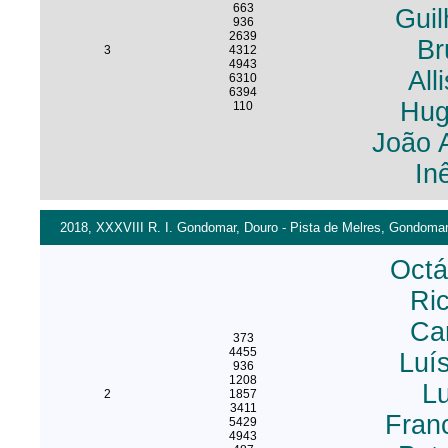
663
Guil
936
2639
Br
3
4312
4943
All
6310
6394
Hug
110
João 
In
2018, XXXVIII R. I. Gondomar, Douro - Pista de Melres, Gondomar 
Octá
Ric
Ca
373
4455
Luí
936
1208
Lu
2
1857
3411
Fran
5429
4943