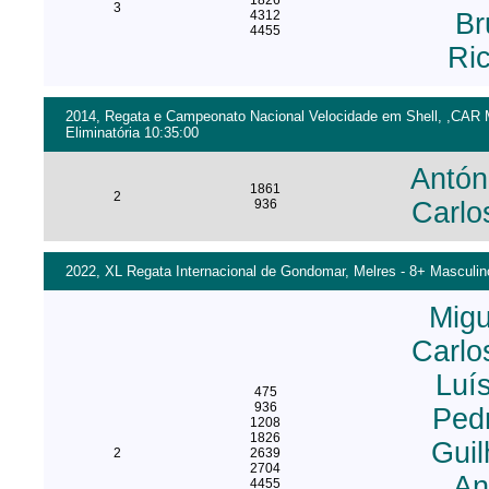
1826
3
4312
Br
4455
Ric
2014, Regata e Campeonato Nacional Velocidade em Shell, ,CAR M
Eliminatória 10:35:00
Antón
1861
2
936
Carlo
2022, XL Regata Internacional de Gondomar, Melres - 8+ Masculino
Migu
Carlo
Luí
475
936
Ped
1208
1826
Guil
2
2639
2704
An
4455