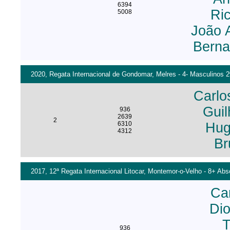
6394
Ric
5008
João 
Berna
2020, Regata Internacional de Gondomar, Melres - 4- Masculinos 2ª
Carlo
Guil
936
2639
2
6310
Hug
4312
Br
2017, 12ª Regata Internacional Litocar, Montemor-o-Velho - 8+ Abs
Ca
Di
T
936