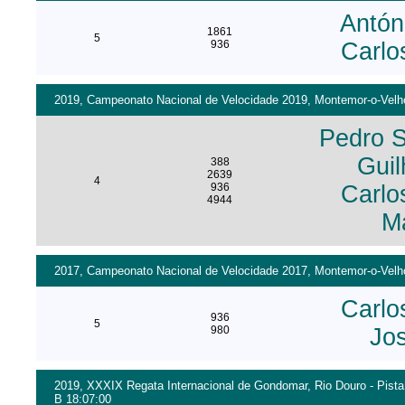
Antón
1861
5
936
Carlo
2019, Campeonato Nacional de Velocidade 2019, Montemor-o-Velho 
Pedro 
Guil
388
2639
4
936
Carlo
4944
Má
2017, Campeonato Nacional de Velocidade 2017, Montemor-o-Velho 
Carlo
936
5
980
Jo
2019, XXXIX Regata Internacional de Gondomar, Rio Douro - Pista
B 18:07:00