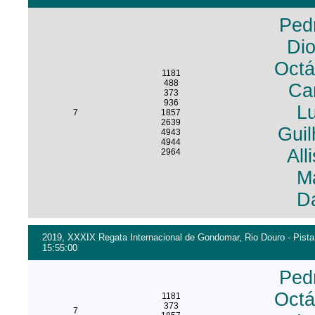
Ped
Di
Octá
1181
488
Ca
373
936
Lu
7
1857
2639
Guil
4943
4944
All
2964
Má
Da
2019, XXXIX Regata Internacional de Gondomar, Rio Douro - Pista
15:55:00
Ped
Octá
1181
373
7