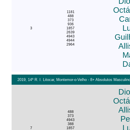
Di
Octá
1181
488
Ca
373
936
Lu
3
1857
2639
Guil
4943
4944
All
2964
Má
Da
2019, 14ª R. I. Litocar, Montemor-o-Velho - 8+ Absolutos Masculino
Di
Octá
All
488
373
Pe
4943
388
Lu
7
1857