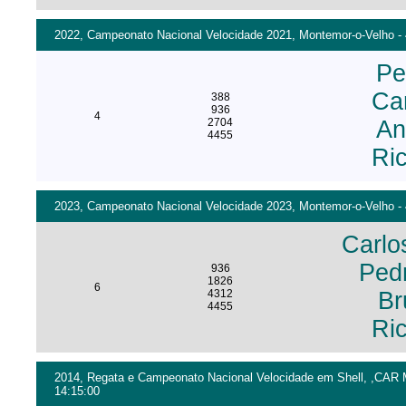
2022, Campeonato Nacional Velocidade 2021, Montemor-o-Velho - 
Pe
Ca
388
936
4
2704
An
4455
Ric
2023, Campeonato Nacional Velocidade 2023, Montemor-o-Velho - 
Carlo
Ped
936
1826
6
4312
Br
4455
Ric
2014, Regata e Campeonato Nacional Velocidade em Shell, ,CAR M
14:15:00