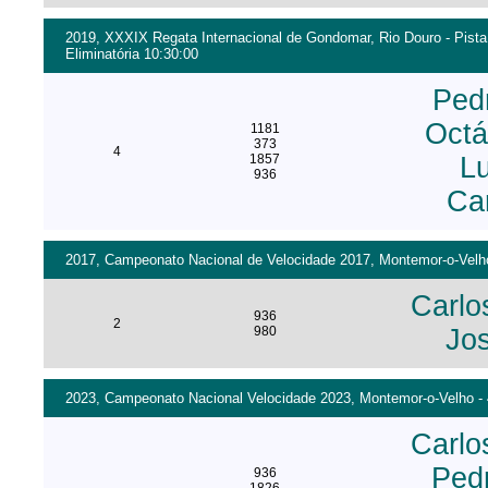
2019, XXXIX Regata Internacional de Gondomar, Rio Douro - Pista
Eliminatória 10:30:00
Ped
Octá
1181
373
4
1857
Lu
936
Ca
2017, Campeonato Nacional de Velocidade 2017, Montemor-o-Velho 
Carlo
936
2
980
Jo
2023, Campeonato Nacional Velocidade 2023, Montemor-o-Velho - 4
Carlo
Ped
936