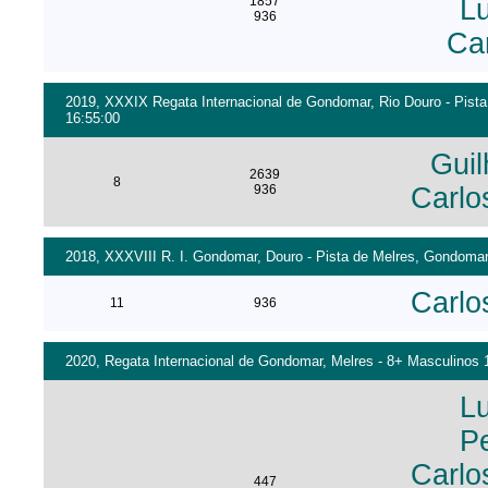
1857
Lu
936
Ca
2019, XXXIX Regata Internacional de Gondomar, Rio Douro - Pista
16:55:00
Guil
2639
8
936
Carlo
2018, XXXVIII R. I. Gondomar, Douro - Pista de Melres, Gondomar
Carlo
11
936
2020, Regata Internacional de Gondomar, Melres - 8+ Masculinos 1
Lu
Pe
Carlo
447