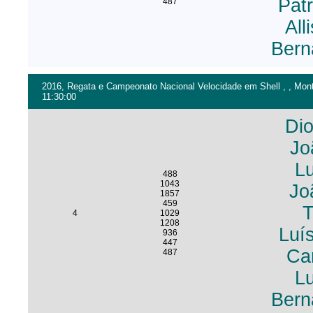
Pat
487
All
Bern
2016, Regata e Campeonato Nacional Velocidade em Shell , , Monte
11:30:00
Di
Jo
Lu
488
1043
Jo
1857
459
T
4
1029
1208
Luí
936
447
Ca
487
Lu
Bern