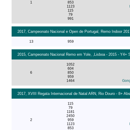
1
853
1123
115
79
991
2017, Campeonato Nacional e Open de Portugal, Remo Indoor 2017
13
959
2015, Campeonato Nacional Remo em Yole, ,Lisboa - 2015 - Y4+ S
1052
604
6
850
959
1464
Gonç
2017, XVIII Regata Internacional de Natal ARN, Rio Douro - 8+ Ab
115
79
1181
2450
2
959
1123
853