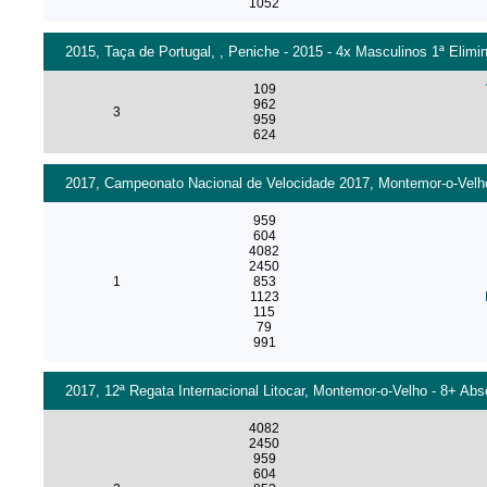
1052
2015, Taça de Portugal, , Peniche - 2015 - 4x Masculinos 1ª Elimin
109
962
3
959
624
2017, Campeonato Nacional de Velocidade 2017, Montemor-o-Velho 
959
604
4082
2450
1
853
1123
115
79
991
2017, 12ª Regata Internacional Litocar, Montemor-o-Velho - 8+ Abs
4082
2450
959
604