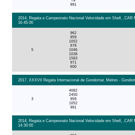
79
991
2014, Regata e Campeonato Nacional Velocidade em Shell, ,CAR M
16:45:00
962
959
1052
978
5
1046
1038
1583
971
600
2017, XXXVII Regata Internacional de Gondomar, Melres - Gondoma
4082
2450
3
959
1052
991
2014, Regata e Campeonato Nacional Velocidade em Shell, ,CAR Mo
14:30:00