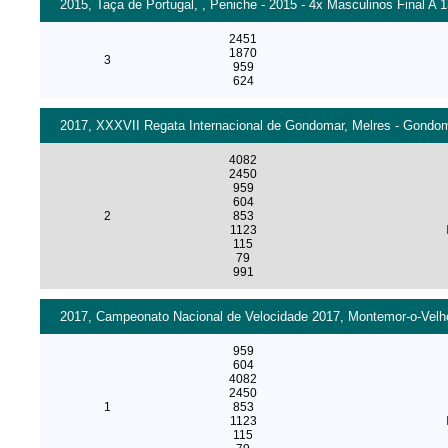
2015, Taça de Portugal, , Peniche - 2015 - 4x Masculinos Final A 
2451
1870
3
959
624
2017, XXXVII Regata Internacional de Gondomar, Melres - Gondoma
4082
2450
959
604
2
853
1123
115
79
991
2017, Campeonato Nacional de Velocidade 2017, Montemor-o-Velho 
959
604
4082
2450
1
853
1123
115