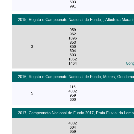
603
991
2015, Regata e Campeonato Nacional de Fundo, , Albufeira Maranh
959
962
1096
853
3
850
604
603
1052
1464
Gonç
2016, Regata e Campeonato Nacional de Fundo, Melres, Gondomar 
115
4082
5
959
600
2017, Campeonato Nacional de Fundo 2017, Praia Fluvial da Lomba
4082
604
959