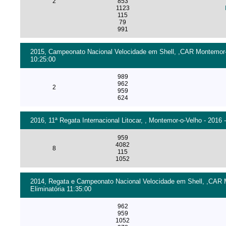
2
853
1123
115
79
991
2015, Campeonato Nacional Velocidade em Shell, ,CAR Montemor-o-
10:25:00
989
962
2
959
624
2016, 11ª Regata Internacional Litocar, , Montemor-o-Velho - 2016 
959
4082
8
115
1052
2014, Regata e Campeonato Nacional Velocidade em Shell, ,CAR M
Eliminatória 11:35:00
962
959
1052