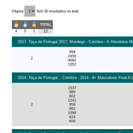
Página
Tem 30 resultados no total
TOTAL
4
5
3
12
2017, Taça de Portugal 2017, Mondego - Coimbra - 4- Absolutos Ma
959
2450
2
4082
1052
2014, Taça de Portugal, , Coimbra - 2014 - 8+ Masculinos Final A 
1537
989
602
1241
2
959
962
1096
624
600