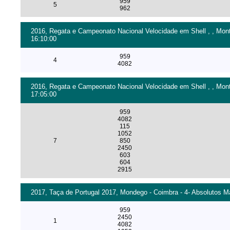
959
5
962
2016, Regata e Campeonato Nacional Velocidade em Shell , , Monte
16:10:00
959
4
4082
2016, Regata e Campeonato Nacional Velocidade em Shell , , Mont
17:05:00
959
4082
115
1052
7
850
2450
603
604
2915
2017, Taça de Portugal 2017, Mondego - Coimbra - 4- Absolutos Ma
959
2450
1
4082