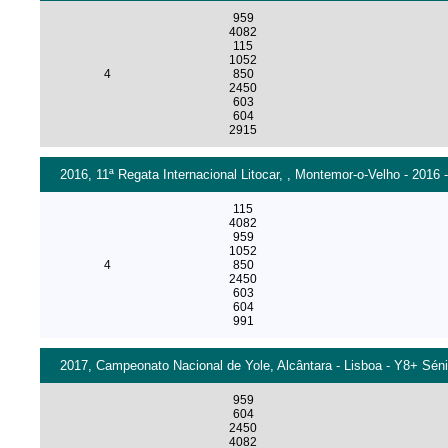
959
4082
115
1052
4
850
2450
603
604
2915
2016, 11ª Regata Internacional Litocar, , Montemor-o-Velho - 2016 
115
4082
959
1052
4
850
2450
603
604
991
2017, Campeonato Nacional de Yole, Alcântara - Lisboa - Y8+ Séni
959
604
2450
4082