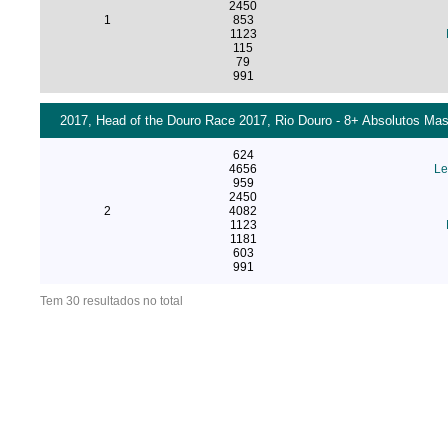
2450
1
853
1123
115
79
991
2017, Head of the Douro Race 2017, Rio Douro - 8+ Absolutos Mas
624
4656
Le
959
2450
2
4082
1123
1181
603
991
Tem 30 resultados no total