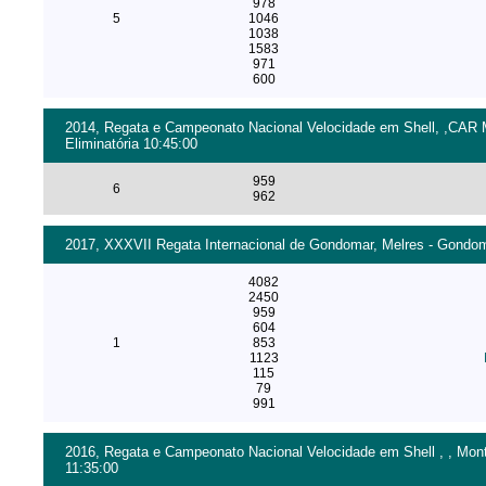
978
5
1046
1038
1583
971
600
2014, Regata e Campeonato Nacional Velocidade em Shell, ,CAR M
Eliminatória 10:45:00
959
6
962
2017, XXXVII Regata Internacional de Gondomar, Melres - Gondoma
4082
2450
959
604
1
853
1123
115
79
991
2016, Regata e Campeonato Nacional Velocidade em Shell , , Monte
11:35:00