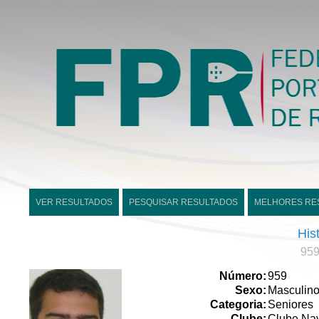
VER RESULTADOS
PESQUISAR RESULTADOS
MELHORES RE
His
959
Número:
959
Sexo:
Masculin
Categoria:
Seniores
Clube:
Clube Nav