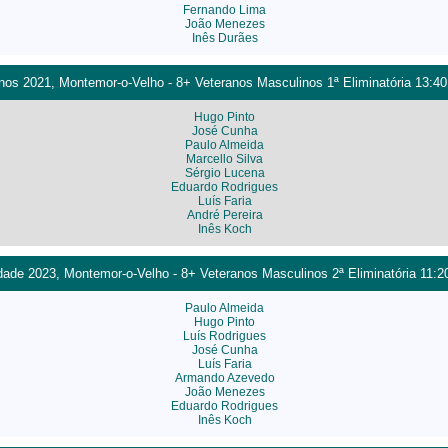
Fernando Lima
João Menezes
Inês Durães
os 2021, Montemor-o-Velho - 8+ Veteranos Masculinos 1ª Eliminatória 13:40
Hugo Pinto
José Cunha
Paulo Almeida
Marcello Silva
Sérgio Lucena
Eduardo Rodrigues
Luís Faria
André Pereira
Inês Koch
ade 2023, Montemor-o-Velho - 8+ Veteranos Masculinos 2ª Eliminatória 11:2
Paulo Almeida
Hugo Pinto
Luís Rodrigues
José Cunha
Luís Faria
Armando Azevedo
João Menezes
Eduardo Rodrigues
Inês Koch