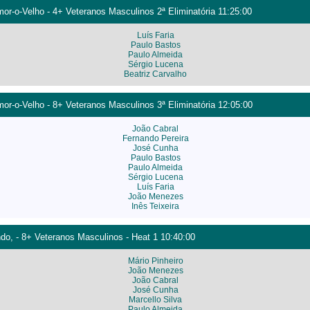
r-o-Velho - 4+ Veteranos Masculinos 2ª Eliminatória 11:25:00
Luís Faria
Paulo Bastos
Paulo Almeida
Sérgio Lucena
Beatriz Carvalho
r-o-Velho - 8+ Veteranos Masculinos 3ª Eliminatória 12:05:00
João Cabral
Fernando Pereira
José Cunha
Paulo Bastos
Paulo Almeida
Sérgio Lucena
Luís Faria
João Menezes
Inês Teixeira
o, - 8+ Veteranos Masculinos - Heat 1 10:40:00
Mário Pinheiro
João Menezes
João Cabral
José Cunha
Marcello Silva
Paulo Almeida