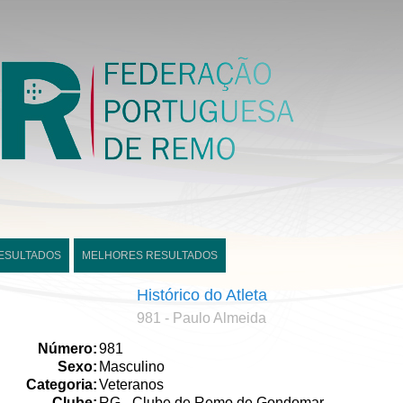
ESULTADOS
MELHORES RESULTADOS
Histórico do Atleta
981 - Paulo Almeida
Número:
981
Sexo:
Masculino
Categoria:
Veteranos
Clube:
RG - Clube de Remo de Gondomar