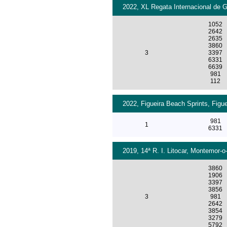
2022, XL Regata Internacional de 
1052
2642
2635
3860
3
3397
6331
6639
981
112
2022, Figueira Beach Sprints, Figu
981
1
6331
2019, 14ª R. I. Litocar, Montemor-o
3860
1906
3397
3856
3
981
2642
3854
3279
5792