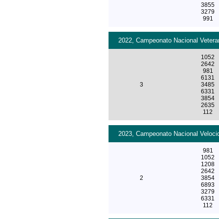
3855
3279
991
2022, Campeonato Nacional Veteran
1052
2642
981
6131
3
3485
6331
3854
2635
112
2023, Campeonato Nacional Velocid
981
1052
1208
2642
2
3854
6893
3279
6331
112