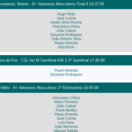
Gondomar, Melres - 8+ Veteranos Masculinos Final A 14:37:00
Hugo Pinto
José Cunha
André Silva Pereira
Herculano Vieira
João Cabral
Eduardo Rodrigues
João Ribeiro Silva
Paulo Almeida
Inês Koch
eira da Foz - C2x Vet M Semifinal A/B 2 2ª Semifinal 17:45:00
Paulo Almeida
Eduardo Rodrigues
-Velho - 8+ Veteranos Masculinos 1ª Eliminatória 16:55:00
Herculano Vieira
Mário Pinheiro
João Cabral
Paulo Bastos
Paulo Almeida
José Cunha
Luís Faria
João Menezes
Manuel Batista