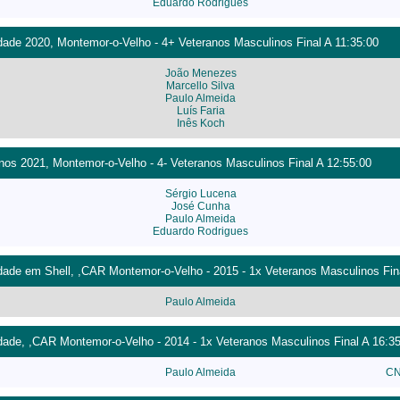
Eduardo Rodrigues
ade 2020, Montemor-o-Velho - 4+ Veteranos Masculinos Final A 11:35:00
João Menezes
Marcello Silva
Paulo Almeida
Luís Faria
Inês Koch
os 2021, Montemor-o-Velho - 4- Veteranos Masculinos Final A 12:55:00
Sérgio Lucena
José Cunha
Paulo Almeida
Eduardo Rodrigues
ade em Shell, ,CAR Montemor-o-Velho - 2015 - 1x Veteranos Masculinos Fina
Paulo Almeida
dade, ,CAR Montemor-o-Velho - 2014 - 1x Veteranos Masculinos Final A 16:3
Paulo Almeida
CN