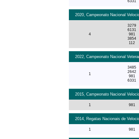
6331
2020, Campeonato Nacional Velocid
3279
6131
4
981
3854
112
2022, Campeonato Nacional Veteran
3485
2642
1
981
6331
2015, Campeonato Nacional Velocid
1
981
2014, Regatas Nacionais de Veloci
1
981