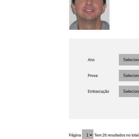
Ano
Prova
Embarcação
Página
Tem 26 resultados no total