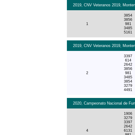
2019, CNV Veteranos 2019, Montemo
3854
3856
1
981
3485
5161
2019, CNV Veteranos 2019, Montemo
3397
614
2642
3856
2
981
3485
3854
3279
4491
2020, Campeonato Nacional de Fund
1906
3279
3397
2642
4
6131
981