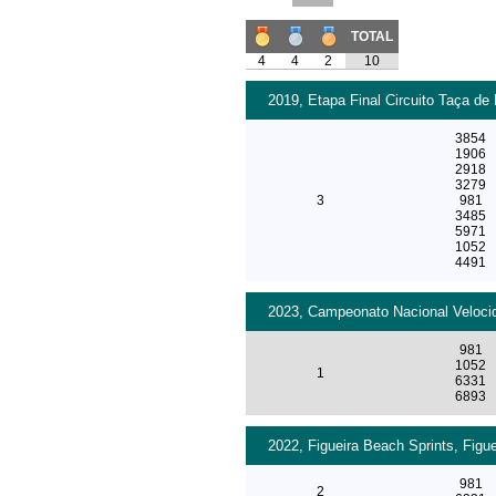
TOTAL
4
4
2
10
2019, Etapa Final Circuito Taça de 
3854
1906
2918
3279
3
981
3485
5971
1052
4491
2023, Campeonato Nacional Velocid
981
1052
1
6331
6893
2022, Figueira Beach Sprints, Figue
981
2