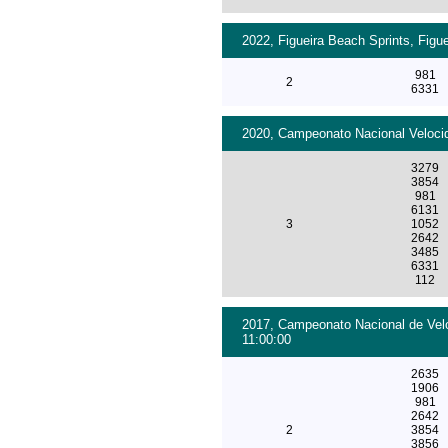
2022, Figueira Beach Sprints, Figu
981
2
6331
2020, Campeonato Nacional Velocid
3279
3854
981
6131
3
1052
2642
3485
6331
112
2017, Campeonato Nacional de Velo
11:00:00
2635
1906
981
2642
2
3854
3856