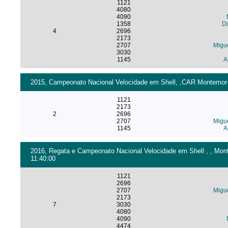
1121
4080
4090
1358
D
4
2696
2173
2707
Migu
3030
1145
A
2015, Campeonato Nacional Velocidade em Shell, ,CAR Montemor-o
1121
2173
2
2696
2707
Migu
1145
A
2016, Regata e Campeonato Nacional Velocidade em Shell , , Mont
11:40:00
1121
2696
2707
Migu
2173
7
3030
4080
4090
4474