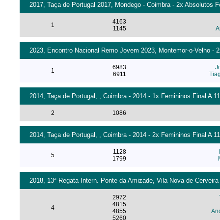
2017, Taça de Portugal 2017, Mondego - Coimbra - 2x Absolutos F
4163
1
1145
A
2023, Encontro Nacional Remo Jovem 2023, Montemor-o-Velho - 2x 
6983
J
1
6911
Tia
2014, Taça de Portugal, , Coimbra - 2014 - 1x Femininos Final A 1
2
1086
2014, Taça de Portugal, , Coimbra - 2014 - 2x Femininos Final A 1
1128
5
1799
2018, 13ª Regata Intern. Ponte da Amizade, Vila Nova de Cerveira 
2972
4815
4
4855
And
5260