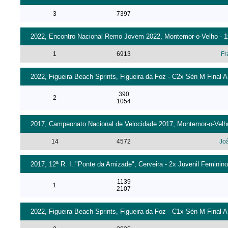
3
7397
2022, Encontro Nacional Remo Jovem 2022, Montemor-o-Velho - 1x 
1
6913
Fr
2022, Figueira Beach Sprints, Figueira da Foz - C2x Sén M Final A
390
2
1054
2017, Campeonato Nacional de Velocidade 2017, Montemor-o-Velho 
14
4572
Jo
2017, 12ª R. I. "Ponte da Amizade", Cerveira - 2x Juvenil Feminino
1139
1
2107
2022, Figueira Beach Sprints, Figueira da Foz - C1x Sén M Final A 