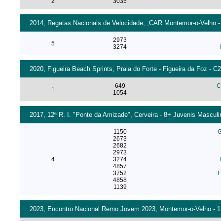
2
3035
2014, Regatas Nacionais de Velocidade, ,CAR Montemor-o-Velho - 2
2973
5
3274
2020, Figueira Beach Sprints, Praia do Forte - Figueira da Foz - C
649
C
1
1054
2017, 12ª R. I. "Ponte da Amizade", Cerveira - 8+ Juvenis Masculi
1150
G
2673
2682
2973
4
3274
4857
3752
F
4858
1139
2023, Encontro Nacional Remo Jovem 2023, Montemor-o-Velho - 1x