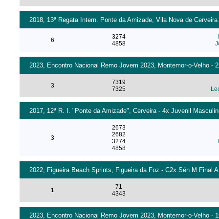
2018, 13ª Regata Intern. Ponte da Amizade, Vila Nova de Cerveira 
3274
6
4858
J
2023, Encontro Nacional Remo Jovem 2023, Montemor-o-Velho - 2x 
7319
3
7325
Le
2017, 12ª R. I. "Ponte da Amizade", Cerveira - 4x Juvenil Masculin
2673
2682
3
3274
4858
2022, Figueira Beach Sprints, Figueira da Foz - C2x Sén M Final A
71
1
4343
2023, Encontro Nacional Remo Jovem 2023, Montemor-o-Velho - 1x 