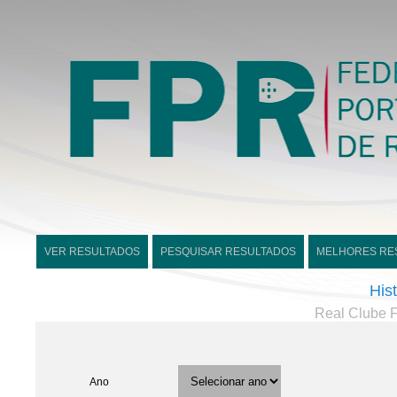
VER RESULTADOS
PESQUISAR RESULTADOS
MELHORES RE
His
Real Clube Fl
Ano