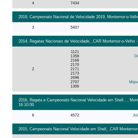
4
7434
2019, Campeonato Nacional de Velocidade 2019, Montemor-o-Velho 
3
5407
2014, Regatas Nacionais de Velocidade, ,CAR Montemor-o-Velho - 
1121
1358
D
2166
2170
2
2171
2173
2696
2707
Migu
1306
2016, Regata e Campeonato Nacional Velocidade em Shell , , Mont
16:10:00
6
4572
Jo
2015, Campeonato Nacional Velocidade em Shell, ,CAR Montemor-o