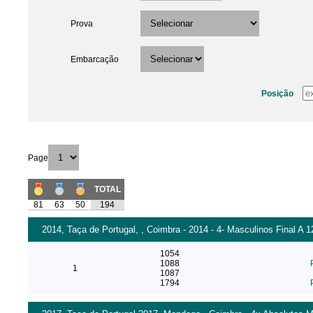
Prova
Embarcação
Posição
Page
TOTAL
81
63
50
194
2014, Taça de Portugal, , Coimbra - 2014 - 4- Masculinos Final A 1
1054
1088
1
1087
1794