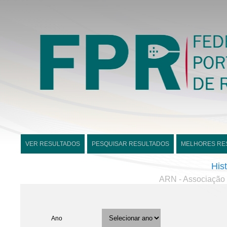
VER RESULTADOS
PESQUISAR RESULTADOS
MELHORES RE
His
ARN - Associação 
Ano