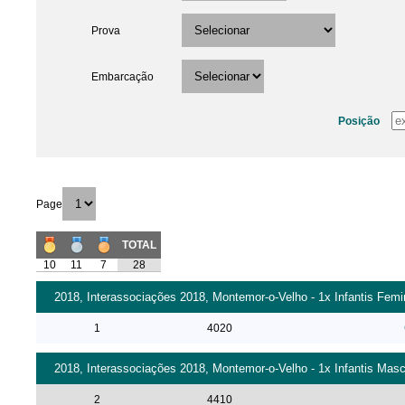
Prova
Embarcação
Posição
Page
TOTAL
10
11
7
28
2018, Interassociações 2018, Montemor-o-Velho - 1x Infantis Femi
1
4020
2018, Interassociações 2018, Montemor-o-Velho - 1x Infantis Masc
2
4410