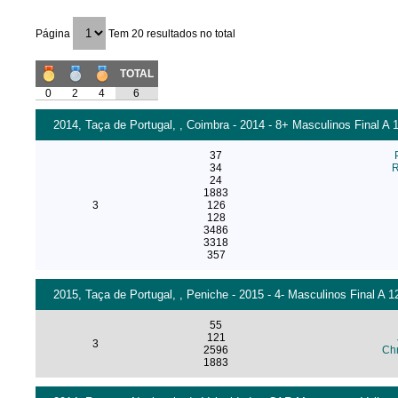
Página
Tem 20 resultados no total
TOTAL
0
2
4
6
2014, Taça de Portugal, , Coimbra - 2014 - 8+ Masculinos Final A 
37
34
R
24
1883
3
126
128
3486
3318
357
2015, Taça de Portugal, , Peniche - 2015 - 4- Masculinos Final A 1
55
121
3
2596
Chr
1883