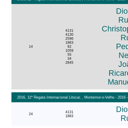
Dio
Ru
Christo
4131
4130
R
2596
1883
Pe
14
92
1059
Ne
55
34
Jo
2845
Ricar
Manue
2016, 11ª Regata Internacional Litocar, , Montemor-o-Velho - 2016 
Dio
4131
24
1883
R