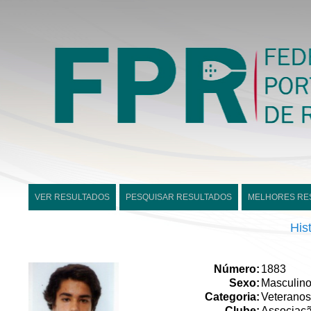
VER RESULTADOS
PESQUISAR RESULTADOS
MELHORES RE
His
Número:
1883
Sexo:
Masculin
Categoria:
Veteranos
Clube:
Associaç