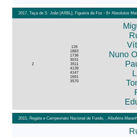
2017, Taça de S. João [ARBL], Figueira da Foz - 8+ Absolutos Mas
Mig
R
Ví
126
1883
Nuno Ol
1736
3031
Pa
2
3511
4139
L
4147
1691
To
3570
Ed
2015, Regata e Campeonato Nacional de Fundo, , Albufeira Maran
R