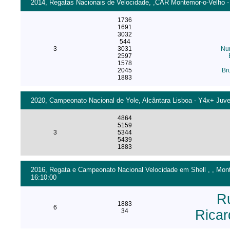
2014, Regatas Nacionais de Velocidade, ,CAR Montemor-o-Velho - 
1736
1691
3032
544
3
3031
Nun
2597
1578
2045
Br
1883
2020, Campeonato Nacional de Yole, Alcântara Lisboa - Y4x+ Juve
4864
5159
3
5344
5439
1883
2016, Regata e Campeonato Nacional Velocidade em Shell , , Monte
16:10:00
R
1883
6
34
Ricar