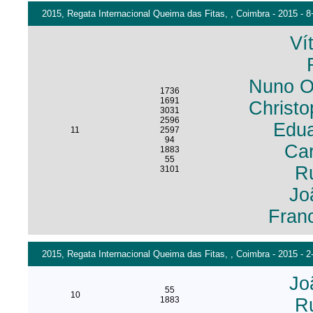
2015, Regata Internacional Queima das Fitas, , Coimbra - 2015 - 
Ví
Nuno Ol
1736
1691
Christo
3031
2596
Edua
11
2597
94
Ca
1883
55
R
3101
Jo
Fran
2015, Regata Internacional Queima das Fitas, , Coimbra - 2015 - 
Jo
55
10
1883
R