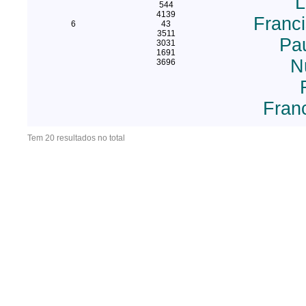
L
544
4139
Franc
6
43
3511
Pa
3031
1691
N
3696
Franc
Tem 20 resultados no total