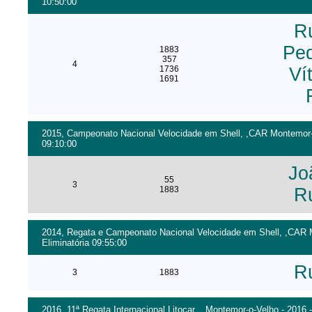
10:50:00
R
Pe
1883
357
4
1736
Ví
1691
2015, Campeonato Nacional Velocidade em Shell, ,CAR Montemor-o-
09:10:00
Jo
55
3
1883
R
2014, Regata e Campeonato Nacional Velocidade em Shell, ,CAR M
Eliminatória 09:55:00
R
3
1883
2016, 11ª Regata Internacional Litocar, , Montemor-o-Velho - 2016 