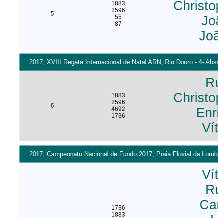
Christo
1883
2596
5
55
Jo
87
Jo
2017, XVIII Regata Internacional de Natal ARN, Rio Douro - 4- Ab
R
Christo
1883
2596
6
4692
Enr
1736
Ví
2017, Campeonato Nacional de Fundo 2017, Praia Fluvial da Lomba
Ví
R
Ca
1736
1883