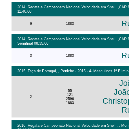
2014, Regata e Campeonato Nacional Velocidade em Shell, ,CAR M
11:40:00
R
6
1883
2014, Regata e Campeonato Nacional Velocidade em Shell, ,CAR M
Semifinal 08:35:00
R
3
1883
2015, Taça de Portugal, , Peniche - 2015 - 4- Masculinos 1ª Elimin
Jo
Joã
55
121
2
2596
Christo
1883
R
2016, Regata e Campeonato Nacional Velocidade em Shell , , Monte