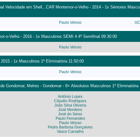
l Velocidade em Shell, ,CAR Montemor-o-Velho - 2014 - 1x Séniores Mascul
Paulo Veloso
GC
or-o-Velho - 2016 - 1x Masculinos SEMI 4 4ª Semifinal 09:30:00
Paulo Veloso
 2015 - 1x Masculinos 1ª Eliminatória 11:50:00
Paulo Veloso
 de Gondomar, Melres - Gondomar - 8+ Absolutos Masculinos 1ª Eliminatória 
António Lopes
Cláudio Rodrigues
João Silva Oliveira
José Monteiro
José do Seixo
Paulo Fernandes
Paulo Veloso
Pedro Barbosa Gonçalves
Vasco Carvalho