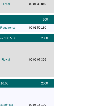
Fluvial
00:01:33.840
500 m
Figueirense
00:01:50.180
ria 10:35:00
2000 m
Fluvial
00:06:07.356
:10:00
2000 m
Académica
00:06:16.190