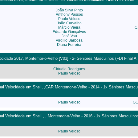
João Silva Pinto
Anthony Passos
Paulo Veloso
João Carvalho
Márcio Vieira
C
Eduardo Gonçalves
José Vau
Virgilio Barbosa
Diana Ferreira
cidade 2017, Montemor-o-Velho [V03] - 2- Séniores Masculinos (FD) Final A 
Cláudio Rodrigues
Paulo Veloso
l Velocidade em Shell, ,CAR Montemor-o-Velho - 2014 - 1x Séniores Mascul
Paulo Veloso
GC
l Velocidade em Shell , , Montemor-o-Velho - 2016 - 1x Séniores Masculinos
Paulo Veloso