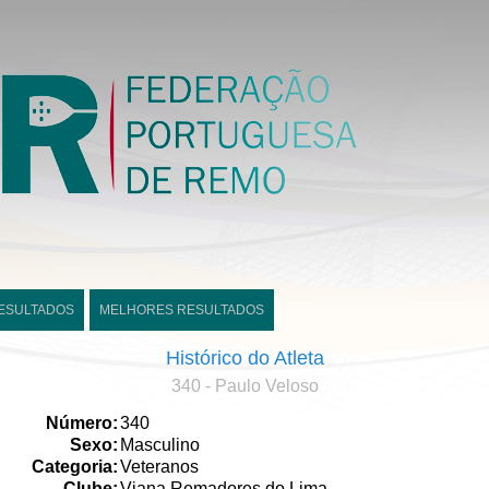
ESULTADOS
MELHORES RESULTADOS
Histórico do Atleta
340 - Paulo Veloso
Número:
340
Sexo:
Masculino
Categoria:
Veteranos
Clube:
Viana Remadores do Lima