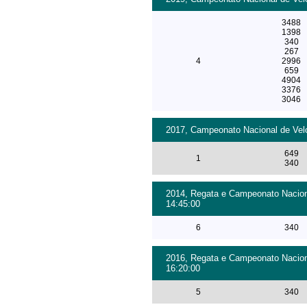
3488
1398
340
267
4
2996
659
4904
3376
3046
2017, Campeonato Nacional de Velo
649
1
340
2014, Regata e Campeonato Naciona
14:45:00
6
340
2016, Regata e Campeonato Naciona
16:20:00
5
340