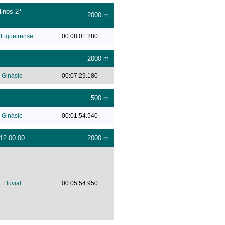
inos 2ª
2000 m
Figueirense
00:08:01.280
2000 m
Ginásio
00:07:29.180
500 m
Ginásio
00:01:54.540
12:00:00
2000 m
Fluvial
00:05:54.950