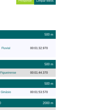
Limpar filtros
500 m
Fluvial
00:01:32.970
500 m
Figueirense
00:01:44.370
500 m
Ginásio
00:01:53.570
0
2000 m