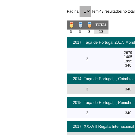
Página
Tem 43 resultados no total
TOTAL
5
5
3
13
2017, Taça de Portugal 2017, Monde
2679
1405
3
1995
340
2014, Taça de Portugal, , Coimbra 
3
340
2015, Taça de Portugal, , Peniche -
2
340
2017, XXXVII Regata Internacional