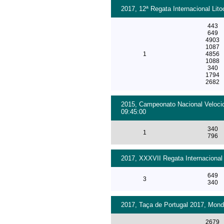
2017, 12ª Regata Internacional Lit
443
649
4903
1087
1
4856
1088
340
1794
2682
2015, Campeonato Nacional Velocid
09:45:00
340
1
796
2017, XXXVII Regata Internacional
649
3
340
2017, Taça de Portugal 2017, Monde
2679