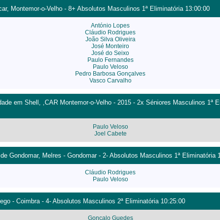
ocar, Montemor-o-Velho - 8+ Absolutos Masculinos 1ª Eliminatória 13:00:00
António Lopes
Cláudio Rodrigues
João Silva Oliveira
José Monteiro
José do Seixo
Paulo Fernandes
Paulo Veloso
Pedro Barbosa Gonçalves
Vasco Carvalho
ade em Shell, ,CAR Montemor-o-Velho - 2015 - 2x Séniores Masculinos 1ª El
Paulo Veloso
Joel Cabete
 de Gondomar, Melres - Gondomar - 2- Absolutos Masculinos 1ª Eliminatória 
Cláudio Rodrigues
Paulo Veloso
go - Coimbra - 4- Absolutos Masculinos 2ª Eliminatória 10:25:00
Gonçalo Guedes