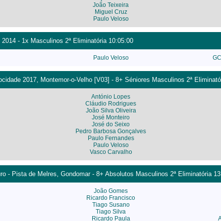
João Teixeira
Miguel Cruz
Paulo Veloso
 2014 - 1x Masculinos 2ª Eliminatória 10:05:00
Paulo Veloso
GC
cidade 2017, Montemor-o-Velho [V03] - 8+ Séniores Masculinos 2ª Eliminató
António Lopes
Cláudio Rodrigues
João Silva Oliveira
José Monteiro
José do Seixo
Pedro Barbosa Gonçalves
Paulo Fernandes
Paulo Veloso
Vasco Carvalho
o - Pista de Melres, Gondomar - 8+ Absolutos Masculinos 2ª Eliminatória 13
João Gomes
Ricardo Francisco
Tiago Susano
Tiago Silva
Ricardo Paula