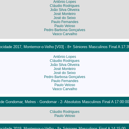
António Lopes
Cláudio Rodrigues
João Silva Oliveira
José Monteiro
José do Seixo
Paulo Fernandes
Paulo Veloso
Pedro Barbosa Gonçalves
Vasco Carvalho
cidade 2017, Montemor-o-Velho [V03] - 8+ Séniores Masculinos Final A 17:3
António Lopes
Cláudio Rodrigues
João Silva Oliveira
José Monteiro
José do Seixo
Pedro Barbosa Gonçalves
Paulo Fernandes
Paulo Veloso
Vasco Carvalho
 de Gondomar, Melres - Gondomar - 2- Absolutos Masculinos Final A 17:00:00
Cláudio Rodrigues
Paulo Veloso
cidade 2019, Montemor-o-Velho - 8+ Séniores Masculinos Final A 14:15:00