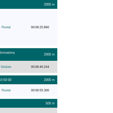
2000 m
Fluvial
00:06:25.860
iminatória
2000 m
Ginásio
00:06:40.244
10:50:00
2000 m
Fluvial
00:06:55.300
500 m