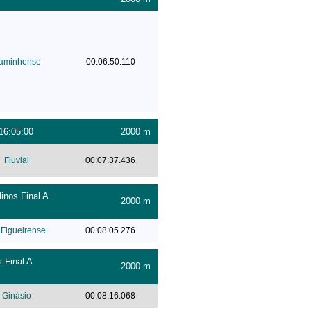
aminhense
00:06:50.110
16:05:00
2000 m
Fluvial
00:07:37.436
inos Final A
2000 m
Figueirense
00:08:05.276
 Final A
2000 m
Ginásio
00:08:16.068