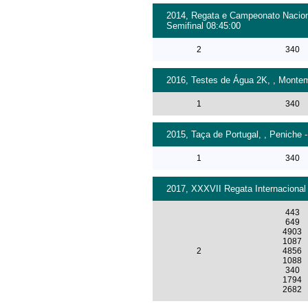
2014, Regata e Campeonato Naciona
Semifinal 08:45:00
2
340
2016, Testes de Água 2K, , Montem
1
340
2015, Taça de Portugal, , Peniche -
1
340
2017, XXXVII Regata Internacional
443
649
4903
1087
2
4856
1088
340
1794
2682