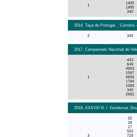
1405
1
1995
340
2014, Taça de Portugal, , Coimbra -
2
340
2017, Campeonato Nacional de Velo
443
649
4903
1087
1
4856
1794
1088
340
2682
2018, XXXVIII R. I. Gondomar, Dour
55
34
17
503
3
720