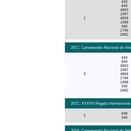
443
649
4903
1087
1
4856
1088
340
1794
2682
2017, Campeonato Nacional de Velo
443
649
4903
1087
3
4856
1794
1088
340
2682
2017, XXXVII Regata Internacional
649
2
340
2019, Campeonato Nacional de Velo