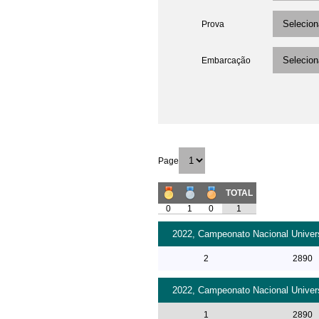
Prova
Embarcação
Page
TOTAL
0
1
0
1
2022, Campeonato Nacional Universi
2
2890
2022, Campeonato Nacional Universi
1
2890