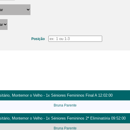
Posição
tário, Montemor o Velho - 1x Séniores Femininos Final A 12:02:00
Bruna Parente
tário, Montemor o Velho - 1x Séniores Femininos 2ª Eliminatória 09:52:00
Bruna Parente